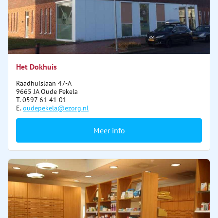
Het Dokhuis
Raadhuislaan 47-A
9665 JA Oude Pekela
T. 0597 61 41 01
E.
oudepekela@ezorg.nl
Meer info