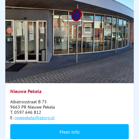
Nieuwe Pekela
Albatrosstraat B 75
9663 PR Nieuwe Pekela
T. 0597 646 812
E.
nwepekela@ezorg.nl
Meer info